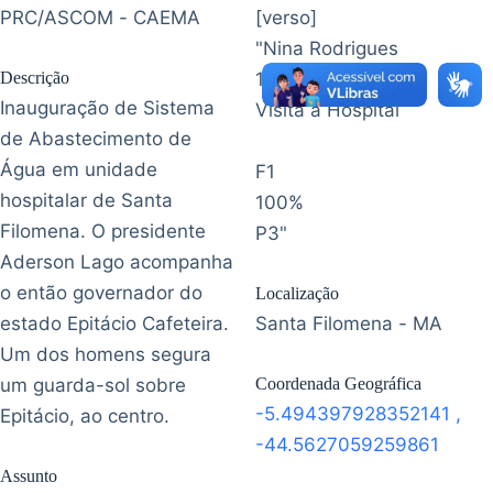
PRC/ASCOM - CAEMA
[verso]
"Nina Rodrigues
Descrição
1ª etapa
Inauguração de Sistema
Visita a Hospital
de Abastecimento de
Água em unidade
F1
hospitalar de Santa
100%
Filomena. O presidente
P3"
Aderson Lago acompanha
o então governador do
Localização
estado Epitácio Cafeteira.
Santa Filomena - MA
Um dos homens segura
um guarda-sol sobre
Coordenada Geográfica
-5.494397928352141
,
Epitácio, ao centro.
-44.5627059259861
Assunto