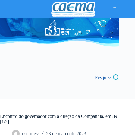
Pular
para
o
conteúdo
Pesquisar
Encontro do governador com a direção da Companhia, em 89
[1/2]
userpress
23 de março de 2023