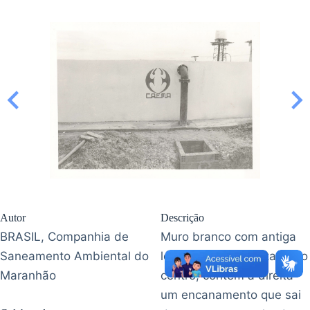
Autor
Descrição
BRASIL, Companhia de
Muro branco com antiga
Saneamento Ambiental do
logo da Caema pintada ao
Maranhão
centro, contém à direita
um encanamento que sai