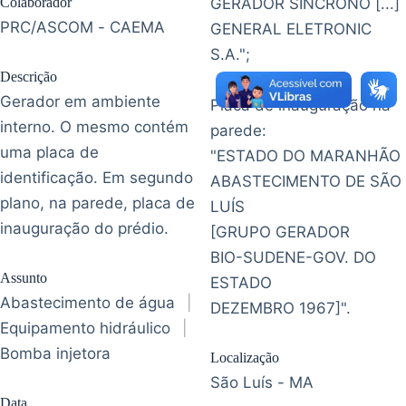
Colaborador
GERADOR SÍNCRONO [...]
PRC/ASCOM - CAEMA
GENERAL ELETRONIC
S.A.";
Descrição
Gerador em ambiente
Placa de inauguração na
interno. O mesmo contém
parede:
uma placa de
"ESTADO DO MARANHÃO
identificação. Em segundo
ABASTECIMENTO DE SÃO
plano, na parede, placa de
LUÍS
inauguração do prédio.
[GRUPO GERADOR
BIO-SUDENE-GOV. DO
Assunto
ESTADO
Abastecimento de água
|
DEZEMBRO 1967]".
Equipamento hidráulico
|
Bomba injetora
Localização
São Luís - MA
Data