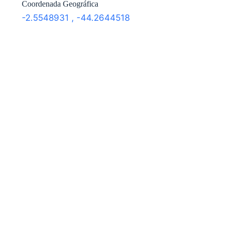
Coordenada Geográfica
-2.5548931
,
-44.2644518
Localização no mapa