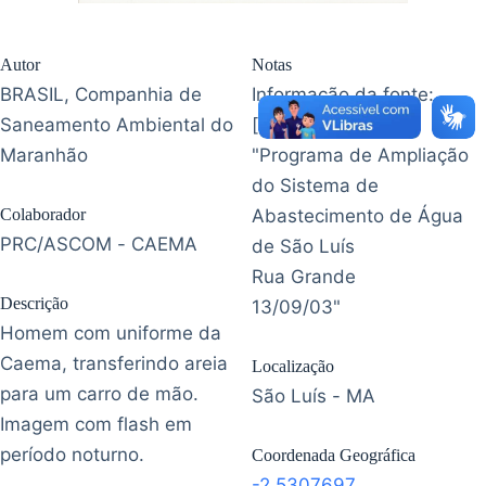
Autor
Notas
BRASIL, Companhia de
Informação da fonte:
Saneamento Ambiental do
[verso]
Maranhão
"Programa de Ampliação
do Sistema de
Colaborador
Abastecimento de Água
PRC/ASCOM - CAEMA
de São Luís
Rua Grande
Descrição
13/09/03"
Homem com uniforme da
Caema, transferindo areia
Localização
para um carro de mão.
São Luís - MA
Imagem com flash em
período noturno.
Coordenada Geográfica
-2.5307697
,