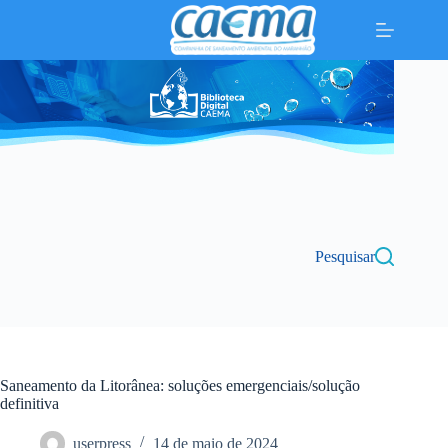
Pular
para
o
conteúdo
Pesquisar
Saneamento da Litorânea: soluções emergenciais/solução
definitiva
userpress
14 de maio de 2024