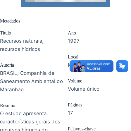
Metadados
Título
Ano
Recursos naturais,
1997
recursos hídricos
Local
Maranhão
Autoria
BRASIL, Companhia de
Saneamento Ambiental do
Volume
Volume único
Maranhão
Páginas
Resumo
17
O estudo apresenta
características gerais dos
Palavras-chave
recursos hídricos do