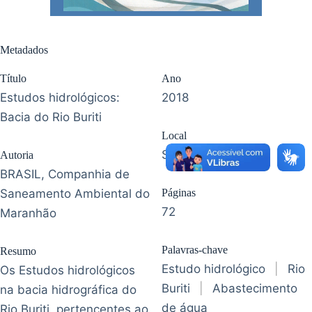
Metadados
Título
Ano
Estudos hidrológicos:
2018
Bacia do Rio Buriti
Local
São Luís - MA
Autoria
BRASIL, Companhia de
Saneamento Ambiental do
Páginas
72
Maranhão
Palavras-chave
Resumo
Estudo hidrológico
|
Rio
Os Estudos hidrológicos
Buriti
|
Abastecimento
na bacia hidrográfica do
de água
Rio Buriti, pertencentes ao