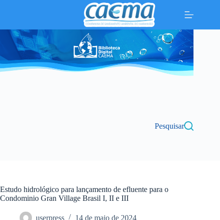
Pular
para
o
conteúdo
Pesquisar
Estudo hidrológico para lançamento de efluente para o
Condominio Gran Village Brasil I, II e III
userpress
14 de maio de 2024