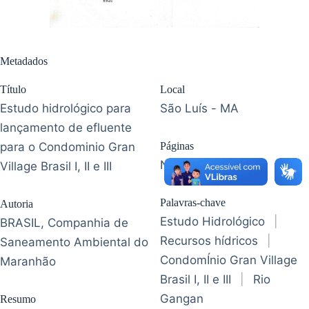
Metadados
Título
Local
Estudo hidrológico para
São Luís - MA
lançamento de efluente
para o Condominio Gran
Páginas
Não paginado
Village Brasil I, II e III
Palavras-chave
Autoria
Estudo Hidrológico
|
BRASIL, Companhia de
Recursos hídricos
|
Saneamento Ambiental do
CondomÍnio Gran Village
Maranhão
Brasil I, II e III
|
Rio
Gangan
Resumo