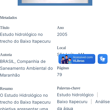
Metadados
Título
Ano
Estudo hidrológico no
2005
trecho do Baixo Itapecuru
Local
São Luís - MA
Autoria
BRASIL, Companhia de
Saneamento Ambiental do
Páginas
79
Maranhão
Palavras-chave
Resumo
Estudo hidrológico
|
O Estudo Hidrológico no
Baixo Itapecuru
|
Análise
trecho do Baixo Itapecuru
da água
objetiva apresentar uma