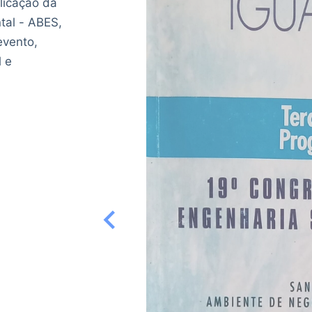
licação da
tal - ABES,
evento,
l e